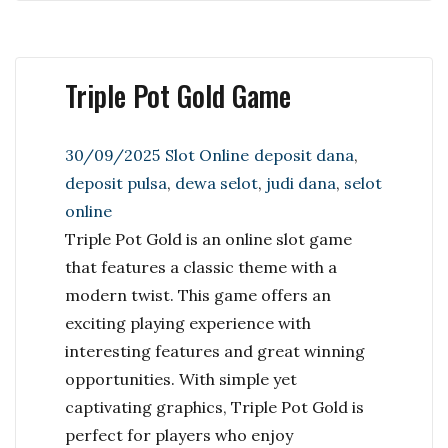
Triple Pot Gold Game
Posted
Categories
Tags
30/09/2025
Slot Online
deposit dana
,
on
deposit pulsa
,
dewa selot
,
judi dana
,
selot
online
Triple Pot Gold is an online slot game
that features a classic theme with a
modern twist. This game offers an
exciting playing experience with
interesting features and great winning
opportunities. With simple yet
captivating graphics, Triple Pot Gold is
perfect for players who enjoy