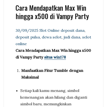
Cara Mendapatkan Max Win
hingga x500 di Vampy Party
Posted
Categories
Tags
30/09/2025
Slot Online
deposit dana
,
on
deposit pulsa
,
dewa selot
,
judi dana
,
selot
online
Cara Mendapatkan Max Win hingga x500
di Vampy Party
situs win178
Manfaatkan Fitur Tumble dengan
Maksimal
Setiap kali kamu menang, simbol
kemenangan akan hilang dan diganti
simbol baru, memungkinkan