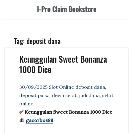
I-Pro Claim Bookstore
Tag:
deposit dana
Keunggulan Sweet Bonanza
1000 Dice
Posted
Categories
Tags
30/09/2025
Slot Online
deposit dana
,
on
deposit pulsa
,
dewa selot
,
judi dana
,
selot
online
✅
Keunggulan Sweet Bonanza 1000 Dice
di
gacorbos88