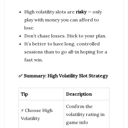
High volatility slots are
risky
— only
play with money you can afford to
lose.
Don’t chase losses. Stick to your plan.
It’s better to have long, controlled
sessions than to go all-in hoping for a
fast win.
✅ Summary: High Volatility Slot Strategy
Tip
Description
Confirm the
⚡ Choose High
volatility rating in
Volatility
game info