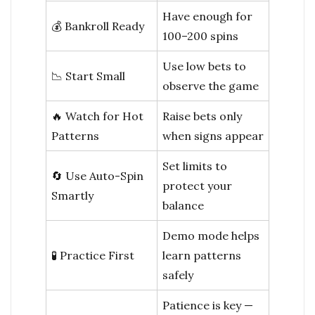
Have enough for
💰 Bankroll Ready
100–200 spins
Use low bets to
📉 Start Small
observe the game
🔥 Watch for Hot
Raise bets only
Patterns
when signs appear
Set limits to
🔄 Use Auto-Spin
protect your
Smartly
balance
Demo mode helps
🧪 Practice First
learn patterns
safely
Patience is key —