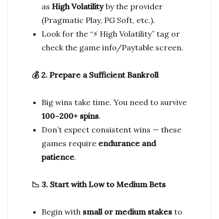
as
High Volatility
by the provider
(Pragmatic Play, PG Soft, etc.).
Look for the “⚡ High Volatility” tag or
check the game info/Paytable screen.
💰 2. Prepare a Sufficient Bankroll
Big wins take time. You need to survive
100–200+ spins
.
Don’t expect consistent wins — these
games require
endurance and
patience
.
📉 3. Start with Low to Medium Bets
Begin with
small or medium stakes
to