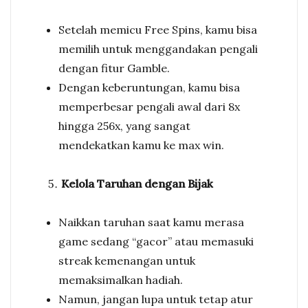
Setelah memicu Free Spins, kamu bisa
memilih untuk menggandakan pengali
dengan fitur Gamble.
Dengan keberuntungan, kamu bisa
memperbesar pengali awal dari 8x
hingga 256x, yang sangat
mendekatkan kamu ke max win.
Kelola Taruhan dengan Bijak
Naikkan taruhan saat kamu merasa
game sedang “gacor” atau memasuki
streak kemenangan untuk
memaksimalkan hadiah.
Namun, jangan lupa untuk tetap atur