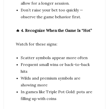
allow for a longer session.
Don’t raise your bet too quickly —
observe the game behavior first.
🔥 4. Recognize When the Game Is “Hot”
Watch for these signs:
Scatter symbols appear more often
Frequent small wins or back-to-back
hits
Wilds and premium symbols are
showing more
In games like Triple Pot Gold: pots are
filling up with coins