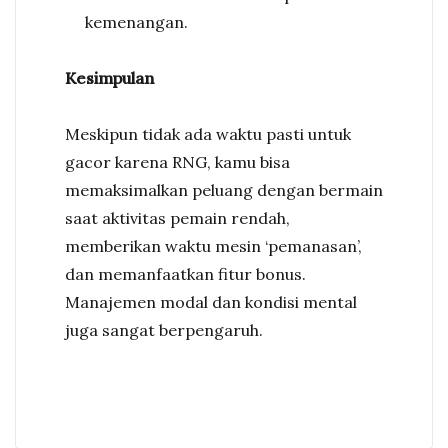
kemenangan.
Kesimpulan
Meskipun tidak ada waktu pasti untuk
gacor karena RNG, kamu bisa
memaksimalkan peluang dengan bermain
saat aktivitas pemain rendah,
memberikan waktu mesin ‘pemanasan’,
dan memanfaatkan fitur bonus.
Manajemen modal dan kondisi mental
juga sangat berpengaruh.