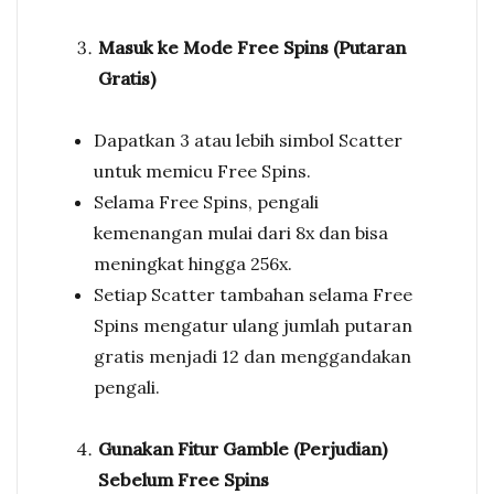
Masuk ke Mode Free Spins (Putaran
Gratis)
Dapatkan 3 atau lebih simbol Scatter
untuk memicu Free Spins.
Selama Free Spins, pengali
kemenangan mulai dari 8x dan bisa
meningkat hingga 256x.
Setiap Scatter tambahan selama Free
Spins mengatur ulang jumlah putaran
gratis menjadi 12 dan menggandakan
pengali.
Gunakan Fitur Gamble (Perjudian)
Sebelum Free Spins