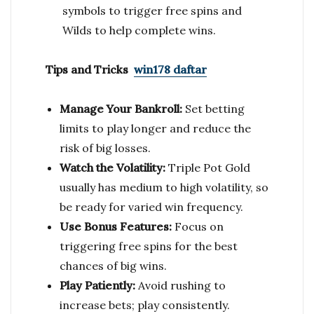
symbols to trigger free spins and
Wilds to help complete wins.
Tips and Tricks
win178 daftar
Manage Your Bankroll:
Set betting
limits to play longer and reduce the
risk of big losses.
Watch the Volatility:
Triple Pot Gold
usually has medium to high volatility, so
be ready for varied win frequency.
Use Bonus Features:
Focus on
triggering free spins for the best
chances of big wins.
Play Patiently:
Avoid rushing to
increase bets; play consistently.